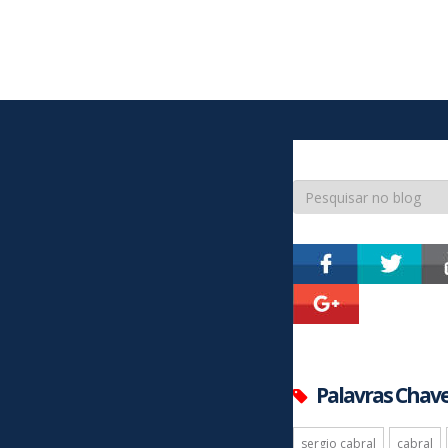
Palavras Chav
sergio cabral
cabral