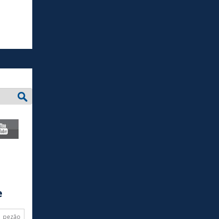
e
pezão