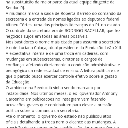
na substituicão da maior parte da atual equipe dirigente da
Seeduc RJ.
A mudanca marca a saída de Roberta Barreto do comando da
secretaria e a entrada de nomes ligados ao deputado federal
Altineu Côrtes, uma das principais lideranças do PL no estado.
O controle da secretaria era de RODRIGO BACELLAR, que fez
negócios sujos em todas as áreas possíveis.
Nos bastidores o nome mais citado para assumir a secretaria
é o de Luciana Calaça, atual presidente da Fundacão Leão XIII.
A expectativa interna é de uma troca em cadeiras, com
mudanças em subsecretarias, diretorias e cargos de
confiança, afetando diretamente a conducão administrativa e
pedagógica da rede estadual de ensino. A leitura política é de
que o partido busca exercer controle efetivo sobre a gestão
da Educação.
O ambiente na Seeduc iá vinha sendo marcado por
instabilidade. Nos últimos meses, o ex- qovernador Antnony
Garotinho em publicacões no Instagram vem fazendo
acusacões graves que contribuíram para elevar a pressão
política sobre o comando da secretaria.
Até o momento, o qoverno do estado não publicou atos
oficiais detalhando a troca nem o alcance das mudanças. A
transição deve ocorrer após a publicacão das nomeacões no