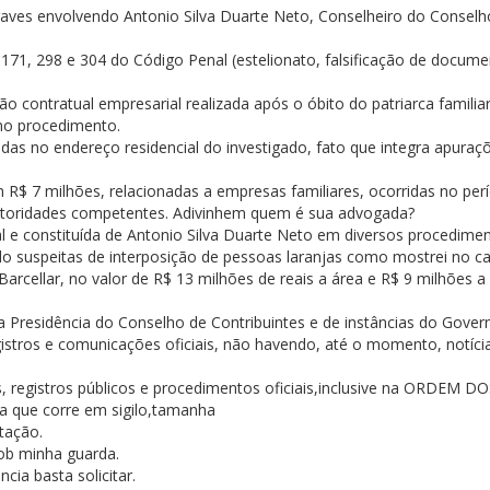
aves envolvendo Antonio Silva Duarte Neto, Conselheiro do Conselh
os 171, 298 e 304 do Código Penal (estelionato, falsificação de docum
o contratual empresarial realizada após o óbito do patriarca familia
 no procedimento.
adas no endereço residencial do investigado, fato que integra apuraç
R$ 7 milhões, relacionadas a empresas familiares, ocorridas no per
autoridades competentes. Adivinhem quem é sua advogada?
al e constituída de Antonio Silva Duarte Neto em diversos procedimen
o suspeitas de interposição de pessoas laranjas como mostrei no c
arcellar, no valor de R$ 13 milhões de reais a área e R$ 9 milhões a
 Presidência do Conselho de Contribuintes e de instâncias do Gover
tros e comunicações oficiais, não havendo, até o momento, notíci
, registros públicos e procedimentos oficiais,inclusive na ORDEM D
que corre em sigilo,tamanha
tação.
ob minha guarda.
ia basta solicitar.