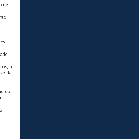
o de
ento
r
ões
íodo
tos, a
aso da
no do
a
OS