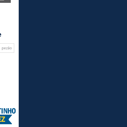
e
pezão