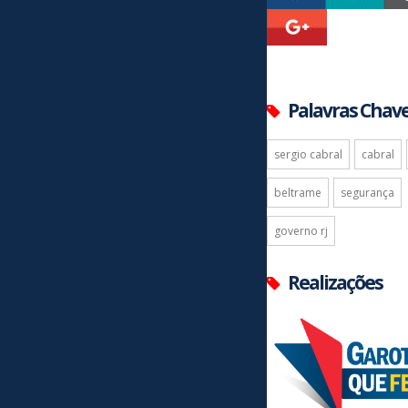
Palavras Chav
sergio cabral
cabral
beltrame
segurança
governo rj
Realizações