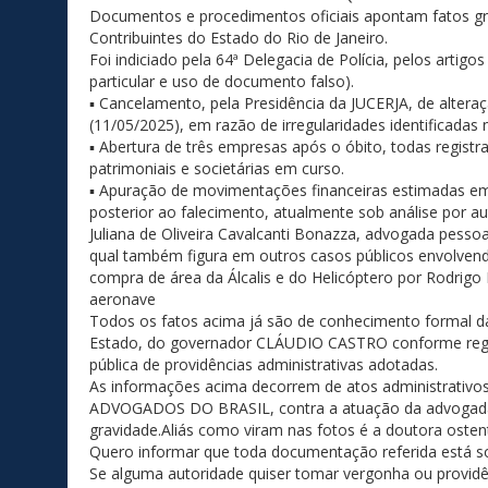
Documentos e procedimentos oficiais apontam fatos gr
Contribuintes do Estado do Rio de Janeiro.
Foi indiciado pela 64ª Delegacia de Polícia, pelos artig
particular e uso de documento falso).
▪ Cancelamento, pela Presidência da JUCERJA, de alteraçã
(11/05/2025), em razão de irregularidades identificadas
▪ Abertura de três empresas após o óbito, todas registr
patrimoniais e societárias em curso.
▪ Apuração de movimentações financeiras estimadas em 
posterior ao falecimento, atualmente sob análise por 
Juliana de Oliveira Cavalcanti Bonazza, advogada pesso
qual também figura em outros casos públicos envolvend
compra de área da Álcalis e do Helicóptero por Rodrigo B
aeronave
Todos os fatos acima já são de conhecimento formal da
Estado, do governador CLÁUDIO CASTRO conforme regis
pública de providências administrativas adotadas.
As informações acima decorrem de atos administrativos
ADVOGADOS DO BRASIL, contra a atuação da advogada 
gravidade.Aliás como viram nas fotos é a doutora osten
Quero informar que toda documentação referida está s
Se alguma autoridade quiser tomar vergonha ou providênc