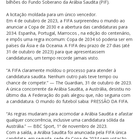
bilhões do Fundo Soberano da Arábia Saudita (PIF).
A licitação moldada para um único vencedor.
Em 4 de outubro de 2023, a FIFA surpreendeu o mundo ao
anunciar a Copa de 2030 e a abertura das candidaturas para
2034. Espanha, Portugal, Marrocos , na edição do centenário,
e impôs uma regra incomum: Copa de 2034 só poderia ser em
países da Ásia e da Oceania. A FIFA deu prazo de 27 dias (até
31 de outubro de 2023) para que apresentassem
candidaturas, um tempo recorde jamais visto.
“A FIFA claramente moldou o processo para atender à
candidatura saudita. Nenhum outro país teve tempo ou
chance de competir.” — The Guardian, 31 de outubro de 2023.
A única concorrente da Arábia Saudita, a Austrália, desistiu no
último dia. A Federação do país alegou que, não seguiria com
a candidatura. O mundo do futebol sabia: PRESSÃO DA FIFA.
“As regras mudaram para acomodar a Arábia Saudita e afastar
qualquer concorrência, inclusive uma candidatura sólida da
Austrália.” — BBC Sport, 1º de novembro de 2023.
Com a saída, a Arábia Saudita foi anunciada pela FIFA única
candidata, em seguida, sede da Copa de 2034 sem votação