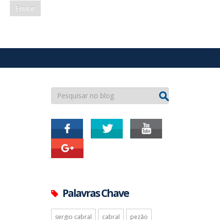
Palavras Chave
sergio cabral
cabral
pezão