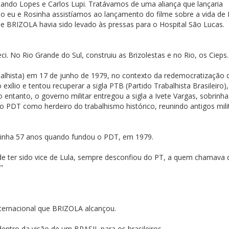
nando Lopes e Carlos Lupi. Tratávamos de uma aliança que lançaria
o eu e Rosinha assistíamos ao lançamento do filme sobre a vida de 
ue BRIZOLA havia sido levado às pressas para o Hospital São Lucas.
i. No Rio Grande do Sul, construiu as Brizolestas e no Rio, os Cieps.
alhista) em 17 de junho de 1979, no contexto da redemocratização 
 exílio e tentou recuperar a sigla PTB (Partido Trabalhista Brasileiro)
o entanto, o governo militar entregou a sigla a Ivete Vargas, sobrinha
u o PDT como herdeiro do trabalhismo histórico, reunindo antigos mili
e tinha 57 anos quando fundou o PDT, em 1979.
r de ter sido vice de Lula, sempre desconfiou do PT, a quem chamava 
"
nternacional que BRIZOLA alcançou.
 dentro da visão de um BRASIL para os brasileiros.