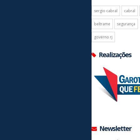
sergio cabral
cabral
beltrame
segurança
governo rj
Realizações
Newsletter