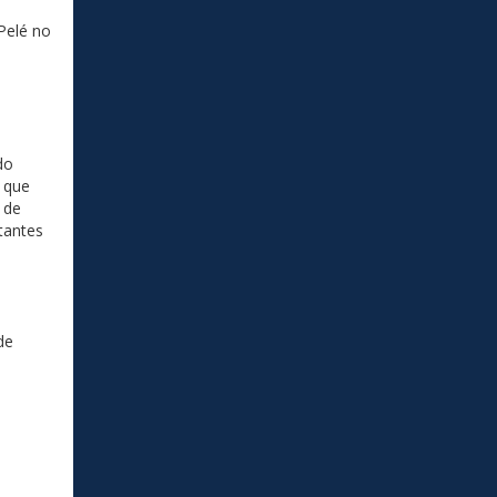
Pelé no
do
, que
 de
tantes
de