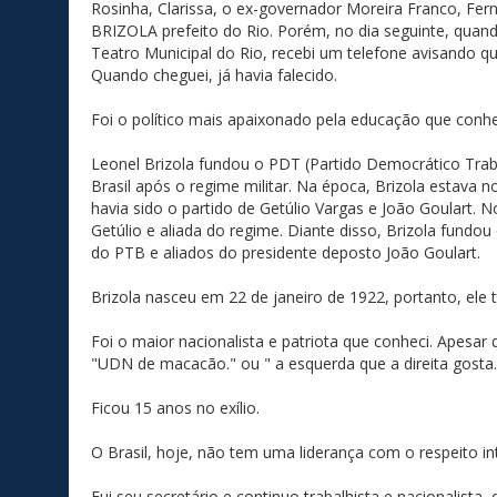
Rosinha, Clarissa, o ex-governador Moreira Franco, Fer
BRIZOLA prefeito do Rio. Porém, no dia seguinte, quand
Teatro Municipal do Rio, recebi um telefone avisando q
Quando cheguei, já havia falecido.
Foi o político mais apaixonado pela educação que conhec
Leonel Brizola fundou o PDT (Partido Democrático Trab
Brasil após o regime militar. Na época, Brizola estava no
havia sido o partido de Getúlio Vargas e João Goulart. N
Getúlio e aliada do regime. Diante disso, Brizola fundo
do PTB e aliados do presidente deposto João Goulart.
Brizola nasceu em 22 de janeiro de 1922, portanto, el
Foi o maior nacionalista e patriota que conheci. Apesa
"UDN de macacão." ou " a esquerda que a direita gosta.
Ficou 15 anos no exílio.
O Brasil, hoje, não tem uma liderança com o respeito i
Fui seu secretário e continuo trabalhista e nacionalista,