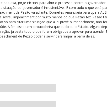
e da Casa, Jorge Pìcciani para abrir o processo contra o governador.
 situação do governador é insustentável. E com tudo o que está par
eachment de Pezão vá adiante, Dornelles renunciaria para que a ALER
ilma sofreu impeachment por muito menos do que Pezão fez. Pezão 
so só para citar uma situação que a lei prevê o impeachment, não foi
aúde. Além disso tem a roubalheira que quebrou o Estado. Alguns de
ção, já basta tudo o que foram obrigados a aprovar para atender 
achment de Pezão poderia servir para limpar a barra deles.