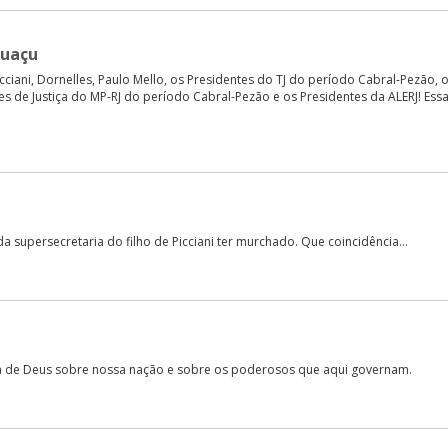
guaçu
iani, Dornelles, Paulo Mello, os Presidentes do TJ do período Cabral-Pezão, 
s de Justiça do MP-RJ do período Cabral-Pezão e os Presidentes da ALERJ! Ess
 supersecretaria do filho de Picciani ter murchado. Que coincidência...
iça de Deus sobre nossa nação e sobre os poderosos que aqui governam.