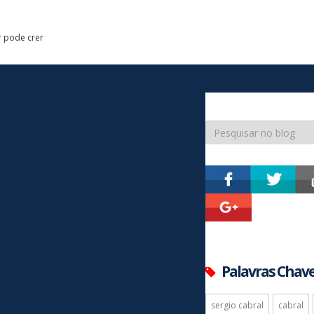
r pode crer
Palavras Chav
sergio cabral
cabral