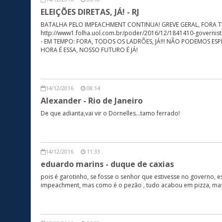
ELEIÇÕES DIRETAS, JÁ! - RJ
BATALHA PELO IMPEACHMENT CONTINUA! GREVE GERAL, FORA TEMER NA
http://www1.folha.uol.com.br/poder/2016/12/1841410-governista
- EM TEMPO: FORA, TODOS OS LADRÕES, JÁ!!! NÃO PODEMOS ES
HORA É ESSA, NOSSO FUTURO É JÁ!
14/12/2016
08:14
Alexander - Rio de Janeiro
De que adianta,vai vir o Dornelles...tamo ferrado!
14/12/2016
11:33
eduardo marins - duque de caxias
pois é garotinho, se fosse o senhor que estivesse no governo,
impeachment, mas como é o pezão , tudo acabou em pizza, mas