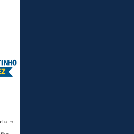
ceba em
 Blog