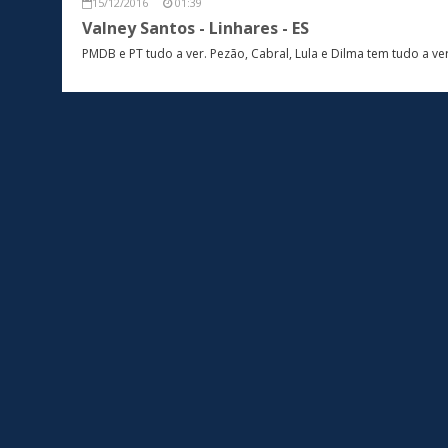
15/12/2016
01:39
Valney Santos - Linhares - ES
PMDB e PT tudo a ver. Pezão, Cabral, Lula e Dilma tem tudo a ve