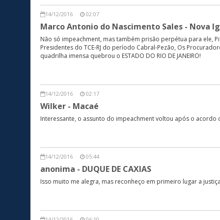
14/12/2016
02:07
Marco Antonio do Nascimento Sales - Nova I
Não só impeachment, mas também prisão perpétua para ele, Picc
Presidentes do TCE-RJ do período Cabral-Pezão, Os Procuradore
quadrilha imensa quebrou o ESTADO DO RIO DE JANEIRO!
14/12/2016
02:17
Wilker - Macaé
Interessante, o assunto do impeachment voltou após o acordo da
14/12/2016
05:44
anonima - DUQUE DE CAXIAS
Isso muito me alegra, mas reconheço em primeiro lugar a just
14/12/2016
06:10