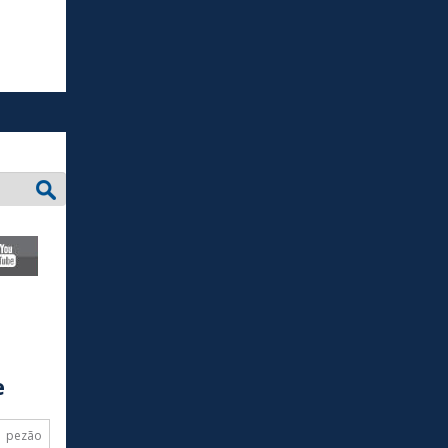
e
pezão