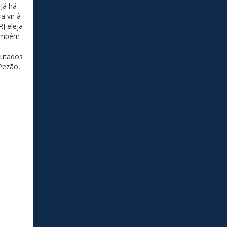
 Já há
a vir à
J eleja
também
putados
Pezão,