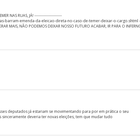
S RUAS, JÁ! ----------------------
s-barram-emenda-da-eleicao-direta-no-caso-de-temer-deixar-o-cargo.shtml ----
PERAR MAIS, NÃO PODEMOS DEIXAR NOSSO FUTURO ACABAR, IR PARA O INFERNO
 esses deputados já estariam se movimentando para por em prática o seu
 sinceramente deveria ter novas eleições, tem que mudar tudo