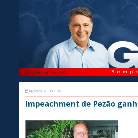
Visitantes online: 218
14/12/2016
13:49
Impeachment de Pezão ganha