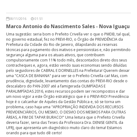
08/11/2016
01:51
Marco Antonio do Nascimento Sales - Nova Iguaçu
Uma sugestão: seria bom o Prefeito Crivella ver o que o PMDB, tal qual,
no governo estadual, fez no PREVI-RIO, o Órgão de PREVIDÊNCIA da
Prefeitura da Cidade do Rio de Janeiro, dilapidando as reservas
técnicas para pagamento dos inativos e pensionistas e, não permitindo
segurança alguma para os atuais ativos, que contribuem
compulsoriamente com 11% todo mês, descontados direto dos seus
contracheques e, agora, estão vendo suas economias sendo diluídas
pelo seguidores de CABRAL E DORNELLES na Prefeitura! Querem deixar
uma "CASCA DE BANANA" para ver se o Prefeito Crivella cai! Mas, com
prudência, dignidade, levantamento das contas do PREVI-RIO desde o
descalabro do PAN-2007 até a famigerada OLIMPÍADAS E
PARALIMPÍADAS 2016, estes recursos podem ser recompostos e dar
um novo vigor a este Órgão estratégico que é o PREVI-RIO! Previdência
hoje é o calcanhar de Aquiles da Gestão Pública e, só se torna um
problema, caso haja uma "APROPRIAÇÃO INDEVIDA DOS RECURSOS
PREVIDENCIÁRIOS, OU MESMO, O DESVIO DOS MESMOS PARA OUTRAS
ÁREAS, A FIM DE TAPAR BURACO!" Uma leitura que o Prefeito Crivella
deveria fazer, seria das Teses da Professora Dra. DENISE GENTIL da
UFRJ, que apresenta um diagnóstico muito claro do tema! Estamos
orando para que tudo dê certo!