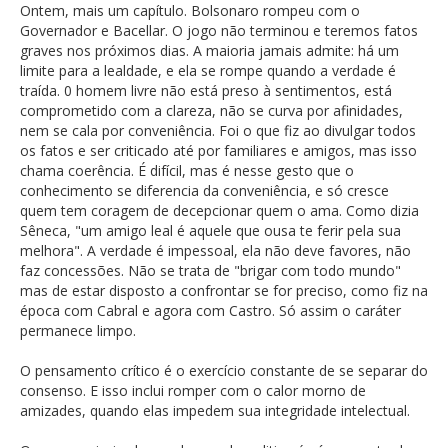
Ontem, mais um capítulo. Bolsonaro rompeu com o
Governador e Bacellar. O jogo não terminou e teremos fatos
graves nos próximos dias. A maioria jamais admite: há um
limite para a lealdade, e ela se rompe quando a verdade é
traída. 0 homem livre não está preso à sentimentos, está
comprometido com a clareza, não se curva por afinidades,
nem se cala por conveniência. Foi o que fiz ao divulgar todos
os fatos e ser criticado até por familiares e amigos, mas isso
chama coerência. É difícil, mas é nesse gesto que o
conhecimento se diferencia da conveniência, e só cresce
quem tem coragem de decepcionar quem o ama. Como dizia
Sêneca, "um amigo leal é aquele que ousa te ferir pela sua
melhora". A verdade é impessoal, ela não deve favores, não
faz concessões. Não se trata de "brigar com todo mundo"
mas de estar disposto a confrontar se for preciso, como fiz na
época com Cabral e agora com Castro. Só assim o caráter
permanece limpo.
O pensamento crítico é o exercício constante de se separar do
consenso. E isso inclui romper com o calor morno de
amizades, quando elas impedem sua integridade intelectual.