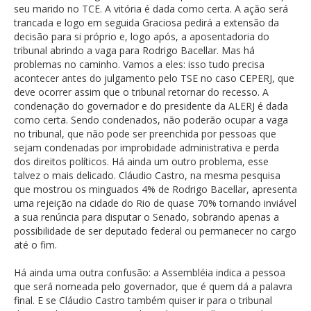
seu marido no TCE. A vitória é dada como certa. A ação será
trancada e logo em seguida Graciosa pedirá a extensão da
decisão para si próprio e, logo após, a aposentadoria do
tribunal abrindo a vaga para Rodrigo Bacellar. Mas há
problemas no caminho. Vamos a eles: isso tudo precisa
acontecer antes do julgamento pelo TSE no caso CEPERJ, que
deve ocorrer assim que o tribunal retornar do recesso. A
condenação do governador e do presidente da ALERJ é dada
como certa. Sendo condenados, não poderão ocupar a vaga
no tribunal, que não pode ser preenchida por pessoas que
sejam condenadas por improbidade administrativa e perda
dos direitos políticos. Há ainda um outro problema, esse
talvez o mais delicado. Cláudio Castro, na mesma pesquisa
que mostrou os minguados 4% de Rodrigo Bacellar, apresenta
uma rejeição na cidade do Rio de quase 70% tornando inviável
a sua renúncia para disputar o Senado, sobrando apenas a
possibilidade de ser deputado federal ou permanecer no cargo
até o fim.
Há ainda uma outra confusão: a Assembléia indica a pessoa
que será nomeada pelo governador, que é quem dá a palavra
final. E se Cláudio Castro também quiser ir para o tribunal