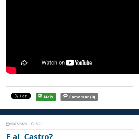
Mais
Comentar
(0)
06/07/2025
18:20
E aí, Castro?